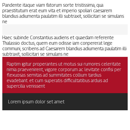
Pandente itaque viam fatorum sorte tristissima, qua
praestitutum erat eum vita et imperio spoliari caesarem
blandius adiumenta paulatim illi subtraxit, sollicitari se simulans
ne
Haec subinde Constantius audiens et quaedam referente
Thalassio doctus, quem eum odisse iam conpererat lege
communi, scribens ad Caesarem blandius adiumenta paulatim illi
subtraxit, sollicitari se simulans ne
Raptim igitur properantes ut motus sui rumores celeritate
nimia praevenirent, vigore corporum ac levitate confisi per
flexuosas semitas ad summitates collium tardius
evadebant. et cum superatis difficultatibus arduis ad
supercilia venissent
Lorem ipsum dolor set amet